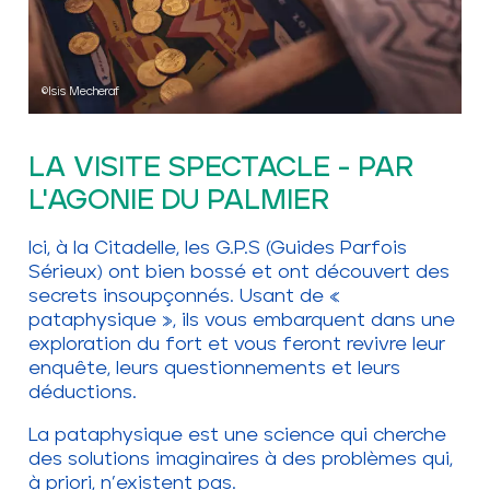
©Isis Mecheraf
LA VISITE SPECTACLE - PAR
L'AGONIE DU PALMIER
Ici, à la Citadelle, les G.P.S (Guides Parfois
Sérieux) ont bien bossé et ont découvert des
secrets insoupçonnés. Usant de «
pataphysique », ils vous embarquent dans une
exploration du fort et vous feront revivre leur
enquête, leurs questionnements et leurs
déductions.
La pataphysique est une science qui cherche
des solutions imaginaires à des problèmes qui,
à priori, n’existent pas.