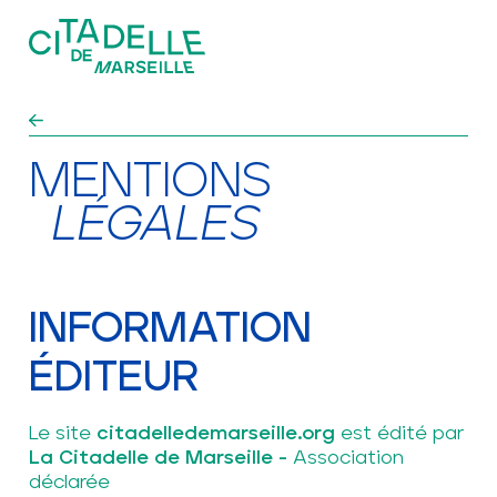
Aller au contenu principal
ÉVÉNEMENTS
MENTIONS
EXPLORER ET VISITER
LÉGALES
UN TIERS-LIEU PATRIMONIAL
LE FORT ET SES
INFORMATION
PATRIMOINES
ÉDITEUR
S'ABONNER À LA NEWSLETTER
Le site
citadelledemarseille.org
est édité par
ACTUALITÉS
La Citadelle de Marseille -
Association
LOCATION D’ESPACES
GROUPES ET SCOLAIRES
déclarée