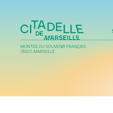
EXP
UN TIERS-LIEU 
MONTÉE DU SOUVENIR FRANÇAIS
LE FORT ET
13007, MARSEILLE