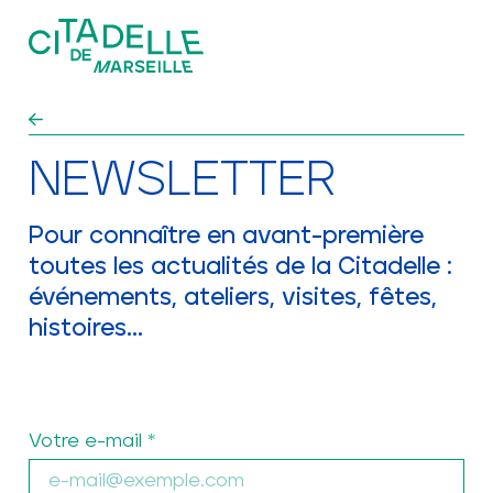
Aller au contenu principal
ÉVÉNEMENTS
NEWSLETTER
EXPLORER ET VISITER
Pour connaître en avant-première
UN TIERS-LIEU PATRIMONIAL
toutes les actualités de la Citadelle :
événements, ateliers, visites, fêtes,
LE FORT ET SES
histoires...
PATRIMOINES
S'ABONNER À LA NEWSLETTER
ACTUALITÉS
Votre e-mail
LOCATION D’ESPACES
GROUPES ET SCOLAIRES