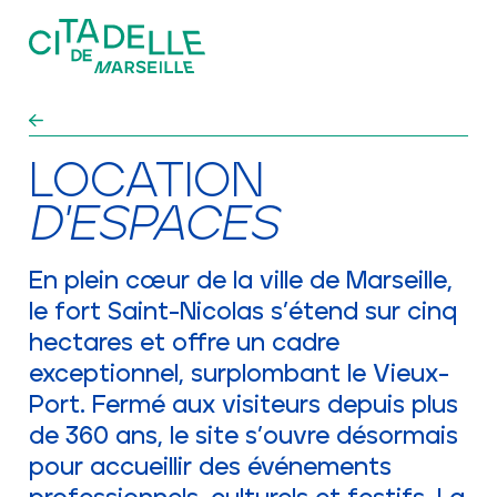
Aller au contenu principal
ÉVÉNEMENTS
LOCATION
EXPLORER ET VISITER
D'ESPACES
UN TIERS-LIEU PATRIMONIAL
En plein cœur de la ville de Marseille,
LE FORT ET SES
le fort Saint-Nicolas s’étend sur cinq
PATRIMOINES
hectares et offre un cadre
exceptionnel, surplombant le Vieux-
Port. Fermé aux visiteurs depuis plus
S'ABONNER À LA NEWSLETTER
de 360 ans, le site s’ouvre désormais
ACTUALITÉS
LOCATION D’ESPACES
pour accueillir des événements
GROUPES ET SCOLAIRES