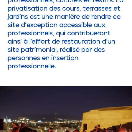
professionnels, culturels et festifs.
La
privatisation des cours, terrasses et
jardins est une manière de rendre ce
site d’exception accessible aux
professionnels, qui contribueront
ainsi à l'effort de restauration d’un
site patrimonial, réalisé par des
personnes en insertion
professionnelle.