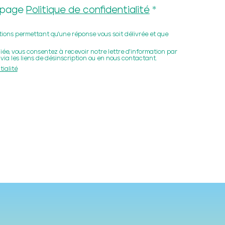
PATRIMONIAL
a page
Politique de confidentialité
ations permettant qu'une réponse vous soit délivrée et que
 SES PATRIMOINES
ée, vous consentez à recevoir notre lettre d'information par
via les liens de désinscription ou en nous contactant.
tialité