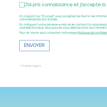
UN TIERS-LIEU 
J'ai pris connaissance et j'accepte l
En cliquant sur "Envoyer", vous acceptez de fournir les inform
votre demande soit traitée.
LE FORT ET
En indiquant votre adresse e-mail et en cochant la case associ
voie électronique. Vous pouvez vous désinscrire à tout moment 
Pour en savoir plus, consultez notre page
Politique de confiden
* Champ requis