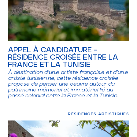
APPEL À CANDIDATURE -
RÉSIDENCE CROISÉE ENTRE LA
FRANCE ET LA TUNISIE
À destination d’un.e artiste français.e et d’un.e
artiste tunisien.ne, cette résidence croisée
propose de penser une oeuvre autour du
patrimoine mémoriel et immatériel lié au
passé colonial entre la France et la Tunisie.
RÉSIDENCES ARTISTIQUES